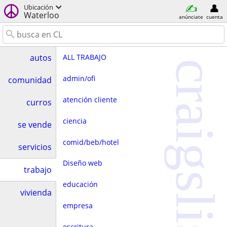
Ubicación
Waterloo
anúnciate
cuenta
ALL TRABAJO
autos
craigslist
admin/ofi
comunidad
atención cliente
curros
ciencia
se vende
comid/beb/hotel
servicios
Diseño web
trabajo
educación
vivienda
empresa
escritura