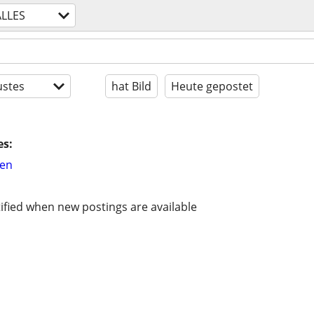
ALLES
stes
hat Bild
Heute gepostet
es:
hen
ified when new postings are available