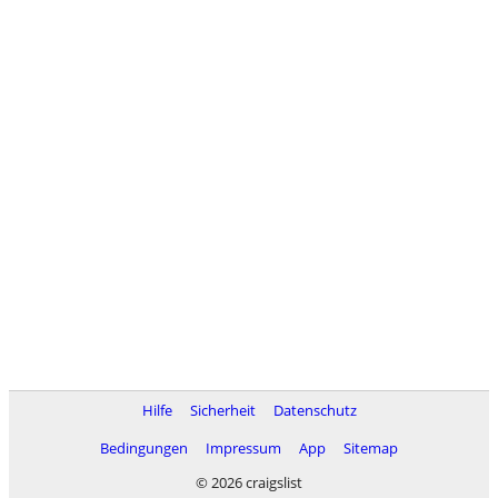
Hilfe
Sicherheit
Datenschutz
Bedingungen
Impressum
App
Sitemap
© 2026 craigslist