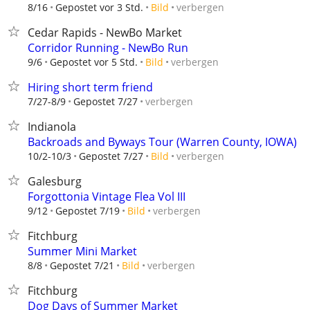
verbergen
8/16
Gepostet vor 3 Std.
Bild
Cedar Rapids - NewBo Market
Corridor Running - NewBo Run
verbergen
9/6
Gepostet vor 5 Std.
Bild
Hiring short term friend
verbergen
7/27-8/9
Gepostet 7/27
Indianola
Backroads and Byways Tour (Warren County, IOWA)
verbergen
10/2-10/3
Gepostet 7/27
Bild
Galesburg
Forgottonia Vintage Flea Vol III
verbergen
9/12
Gepostet 7/19
Bild
Fitchburg
Summer Mini Market
verbergen
8/8
Gepostet 7/21
Bild
Fitchburg
Dog Days of Summer Market