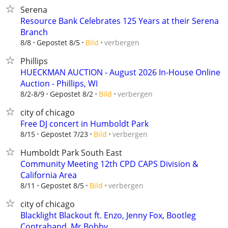
Serena
Resource Bank Celebrates 125 Years at their Serena
Branch
verbergen
8/8
Gepostet 8/5
Bild
Phillips
HUECKMAN AUCTION - August 2026 In-House Online
Auction - Phillips, WI
verbergen
8/2-8/9
Gepostet 8/2
Bild
city of chicago
Free DJ concert in Humboldt Park
verbergen
8/15
Gepostet 7/23
Bild
Humboldt Park South East
Community Meeting 12th CPD CAPS Division &
California Area
verbergen
8/11
Gepostet 8/5
Bild
city of chicago
Blacklight Blackout ft. Enzo, Jenny Fox, Bootleg
Contraband, Mr Bobby,