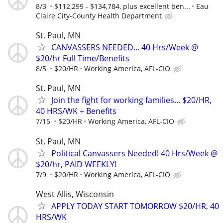
8/3
$112,299 - $134,784, plus excellent ben...
Eau
Claire City-County Health Department
St. Paul, MN
CANVASSERS NEEDED... 40 Hrs/Week @
$20/hr Full Time/Benefits
8/5
$20/HR
Working America, AFL-CIO
St. Paul, MN
Join the fight for working families... $20/HR,
40 HRS/WK + Benefits
7/15
$20/HR
Working America, AFL-CIO
St. Paul, MN
Political Canvassers Needed! 40 Hrs/Week @
$20/hr, PAID WEEKLY!
7/9
$20/HR
Working America, AFL-CIO
West Allis, Wisconsin
APPLY TODAY START TOMORROW $20/HR, 40
HRS/WK