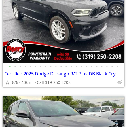
•
•
•
•
•
•
•
•
•
•
•
•
•
•
•
•
•
•
•
•
•
•
Certified 2025 Dodge Durango R/T Plus DB Black Crystal Clearcoat
8/6
40k mi
Call 319-250-2208