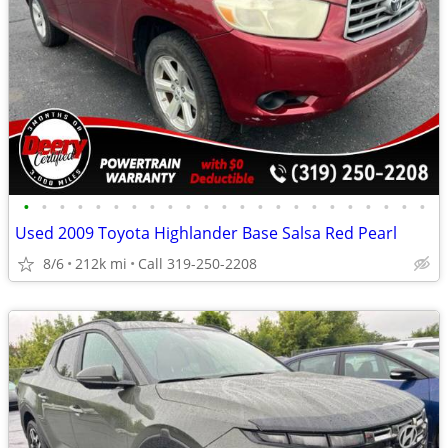
•
•
•
•
•
•
•
•
•
•
•
•
•
•
•
•
•
•
•
•
•
•
•
Used 2009 Toyota Highlander Base Salsa Red Pearl
8/6
212k mi
Call 319-250-2208