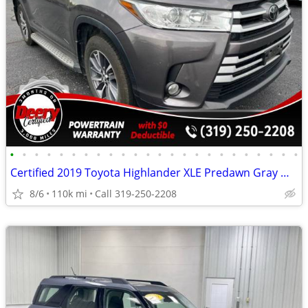
•
•
•
•
•
•
•
•
•
•
•
•
•
•
•
•
•
•
•
•
•
•
•
•
Certified 2019 Toyota Highlander XLE Predawn Gray Mica
8/6
110k mi
Call 319-250-2208