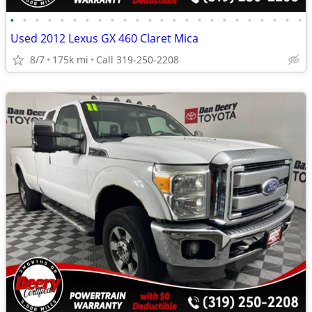
•
•
•
•
•
•
•
•
•
•
•
•
•
•
•
•
•
•
•
•
•
•
•
•
Used 2012 Lexus GX 460 Claret Mica
8/7
175k mi
Call 319-250-2208