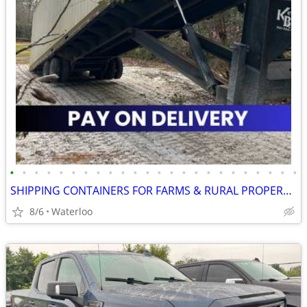
•
•
•
•
•
•
•
•
•
•
•
•
•
•
•
•
•
•
•
•
•
•
•
•
SHIPPING CONTAINERS FOR FARMS & RURAL PROPERTIES 515-709-4316
8/6
Waterloo