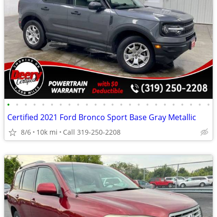
•
•
•
•
•
•
•
•
•
•
•
•
•
•
•
•
•
•
•
•
•
•
•
•
Certified 2021 Ford Bronco Sport Base Gray Metallic
8/6
10k mi
Call 319-250-2208