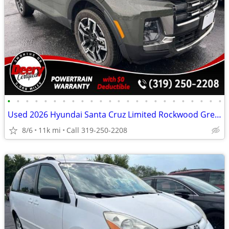
•
•
•
•
•
•
•
•
•
•
•
•
•
•
•
•
•
•
•
•
•
•
•
•
Used 2026 Hyundai Santa Cruz Limited Rockwood Green
8/6
11k mi
Call 319-250-2208