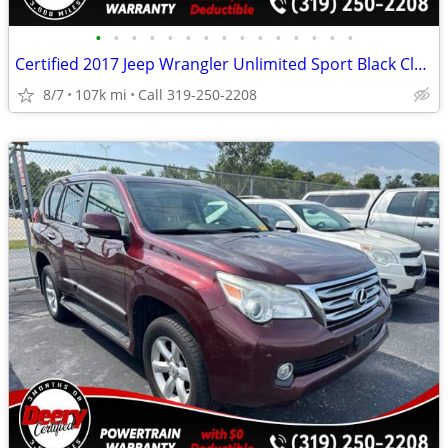
•
•
•
•
•
•
•
•
•
•
•
•
•
•
•
Certified 2017 Jeep Wrangler Unlimited Sport Black Clearcoat
8/7
107k mi
Call 319-250-2208