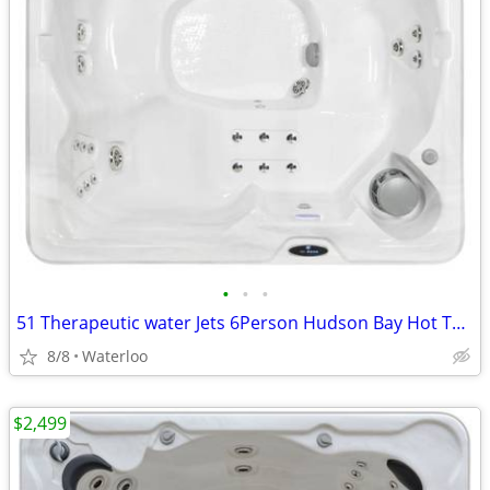
•
•
•
51 Therapeutic water Jets 6Person Hudson Bay Hot Tub Spa MFG Warranty
8/8
Waterloo
$2,499