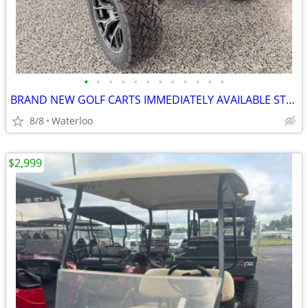
•
•
•
•
•
•
•
•
•
•
•
•
BRAND NEW GOLF CARTS IMMEDIATELY AVAILABLE STARTING@$7899
8/8
Waterloo
$2,999