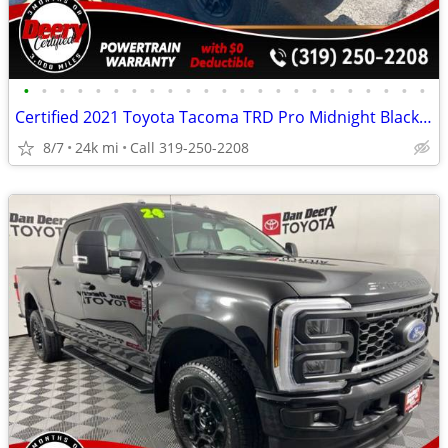
•
•
•
•
•
•
•
•
•
•
•
•
•
•
•
•
•
•
•
•
•
•
•
Certified 2021 Toyota Tacoma TRD Pro Midnight Black Metallic
8/7
24k mi
Call 319-250-2208