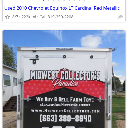
•
•
•
•
•
•
•
•
•
Used 2010 Chevrolet Equinox LT Cardinal Red Metallic
8/7
222k mi
Call 319-250-2208