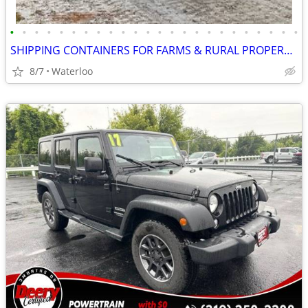
•
•
•
•
•
•
•
•
•
•
•
•
•
•
•
•
•
•
•
•
•
•
•
•
SHIPPING CONTAINERS FOR FARMS & RURAL PROPERTIES 515-709-4316
8/7
Waterloo