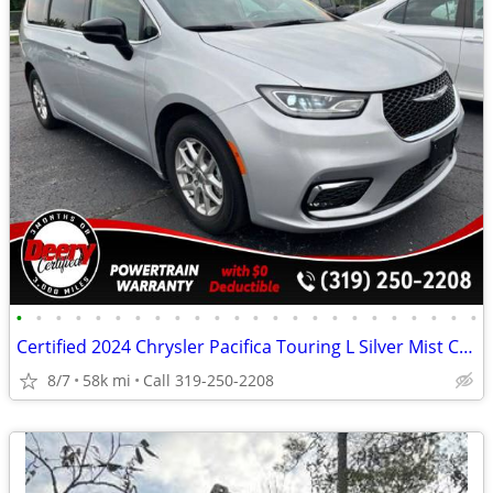
•
•
•
•
•
•
•
•
•
•
•
•
•
•
•
•
•
•
•
•
•
•
•
•
Certified 2024 Chrysler Pacifica Touring L Silver Mist Clearcoat
8/7
58k mi
Call 319-250-2208