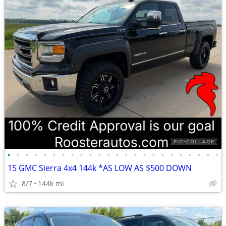
•
•
•
•
•
•
•
•
•
•
•
•
•
•
•
•
•
•
•
•
•
•
•
•
15 GMC Sierra 4x4 144k *AS LOW AS $500 DOWN
8/7
144k mi