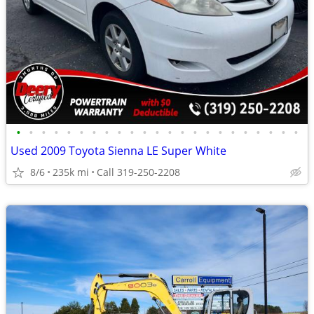
•
•
•
•
•
•
•
•
•
•
•
•
•
•
•
•
•
•
•
•
•
•
•
Used 2009 Toyota Sienna LE Super White
8/6
235k mi
Call 319-250-2208