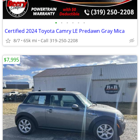
•
•
•
•
•
•
Certified 2024 Toyota Camry LE Predawn Gray Mica
8/7
65k mi
Call 319-250-2208
$7,995