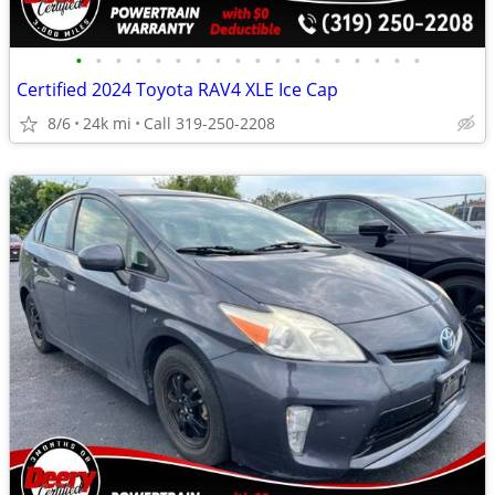
•
•
•
•
•
•
•
•
•
•
•
•
•
•
•
•
•
•
Certified 2024 Toyota RAV4 XLE Ice Cap
8/6
24k mi
Call 319-250-2208