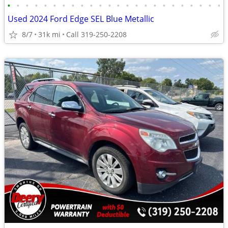
•
•
•
•
•
•
•
•
•
•
•
•
•
•
•
•
•
•
•
•
•
•
•
•
Used 2024 Ford Edge SEL Blue Metallic
8/7
31k mi
Call 319-250-2208