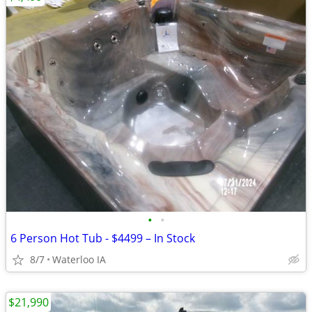
•
•
6 Person Hot Tub - $4499 – In Stock
8/7
Waterloo IA
$21,990