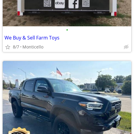
•
We Buy & Sell Farm Toys
8/7
Monticello