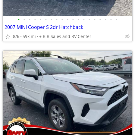
•
•
•
•
•
•
•
•
•
•
•
•
•
•
•
•
•
•
•
2007 MINI Cooper S 2dr Hatchback
8/6
59k mi
+ B B Sales and RV Center