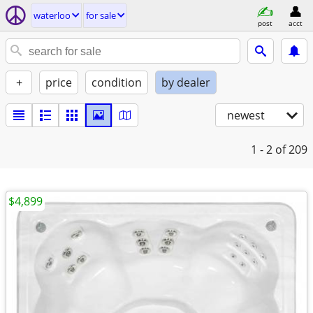
waterloo
for sale
post
acct
+
price
condition
by dealer
newest
1 - 2
of 209
$4,899