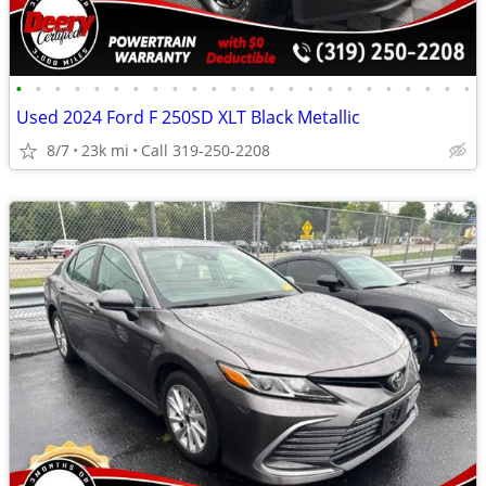
•
•
•
•
•
•
•
•
•
•
•
•
•
•
•
•
•
•
•
•
•
•
•
•
Used 2024 Ford F 250SD XLT Black Metallic
8/7
23k mi
Call 319-250-2208