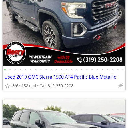
•
•
•
•
•
•
•
•
•
•
•
•
•
•
•
•
•
•
•
•
•
•
•
•
Used 2019 GMC Sierra 1500 AT4 Pacific Blue Metallic
8/6
158k mi
Call 319-250-2208