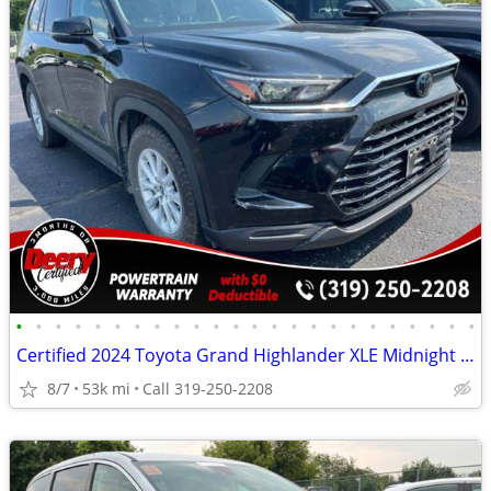
•
•
•
•
•
•
•
•
•
•
•
•
•
•
•
•
•
•
•
•
•
•
•
•
Certified 2024 Toyota Grand Highlander XLE Midnight Black Metallic
8/7
53k mi
Call 319-250-2208