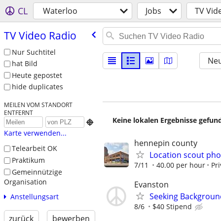
CL
Waterloo
Jobs
TV Vid
TV Video Radio
Nur Suchtitel
Neu
hat Bild
Heute gepostet
hide duplicates
MEILEN VOM STANDORT
ENTFERNT
Keine lokalen Ergebnisse gefund

Karte verwenden...
hennepin county
Telearbeit OK
Location scout pho
Praktikum
7/11
40.00 per hour
Pr
Gemeinnützige
Organisation
Evanston
Seeking Background
Anstellungsart
8/6
$40 Stipend
zurück
bewerben