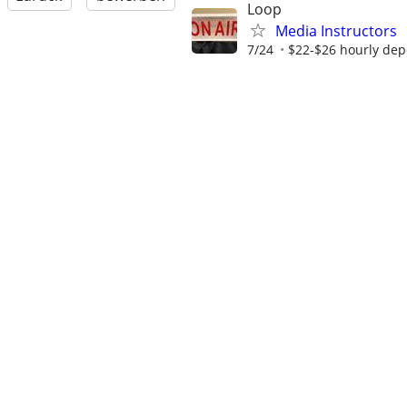
Loop
Media Instructors
7/24
$22-$26 hourly dep